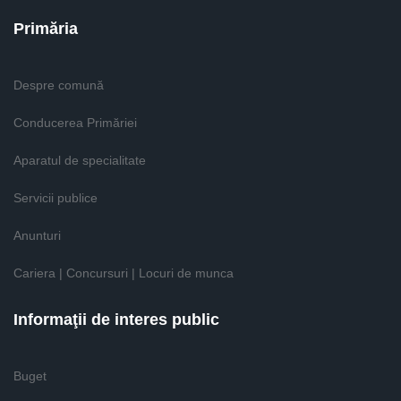
Primăria
Despre comună
Conducerea Primăriei
Aparatul de specialitate
Servicii publice
Anunturi
Cariera | Concursuri | Locuri de munca
Informaţii de interes public
Buget