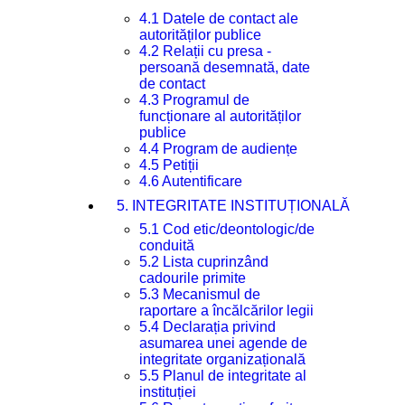
4.1 Datele de contact ale
autorităților publice
4.2 Relații cu presa -
persoană desemnată, date
de contact
4.3 Programul de
funcționare al autorităților
publice
4.4 Program de audiențe
4.5 Petiții
4.6 Autentificare
5. INTEGRITATE INSTITUȚIONALĂ
5.1 Cod etic/deontologic/de
conduită
5.2 Lista cuprinzând
cadourile primite
5.3 Mecanismul de
raportare a încălcărilor legii
5.4 Declarația privind
asumarea unei agende de
integritate organizațională
5.5 Planul de integritate al
instituției