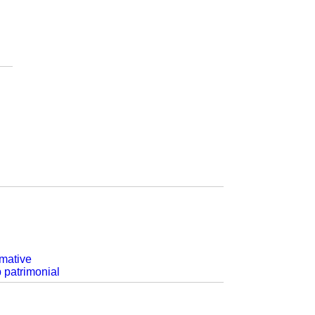
rmative
p patrimonial