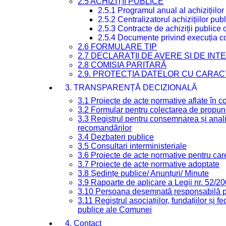
2.5 ACHIZIȚII PUBLICE
2.5.1 Programul anual al achizițiilor
2.5.2 Centralizatorul achizițiilor p
2.5.3 Contracte de achiziții publice
2.5.4 Documente privind execuția co
2.6 FORMULARE TIP
2.7 DECLARAȚII DE AVERE ȘI DE IN
2.8 COMISIA PARITARĂ
2.9. PROTECȚIA DATELOR CU CARA
3. TRANSPARENȚĂ DECIZIONALĂ
3.1 Proiecte de acte normative aflate în c
3.2 Formular pentru colectarea de propune
3.3 Registrul pentru consemnarea și anali
recomandărilor
3.4 Dezbateri publice
3.5 Consultari interministeriale
3.6 Proiecte de acte normative pentru care
3.7 Proiecte de acte normative adoptate
3.8 Ședințe publice/ Anunțuri/ Minute
3.9 Rapoarte de aplicare a Legii nr. 52/2
3.10 Persoana desemnată responsabilă pen
3.11 Registrul asociațiilor, fundațiilor și fe
publice ale Comunei
4. Contact