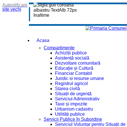
Autentificare
site vechi
Acasa
Compartimente
Achiziții publice
Asistență socială
Dezvoltare comunitară
Educație și Cultură
Financiar Contabil
Juridic si resurse umane
Registrul agricol
Starea civilă
Situații de urgență
Serviciul Administrativ
Taxe și impozite
Urbanism cadastru
Utilități publice
Servicii Publice în Subordine
Serviciul Voluntar pentru Situații d