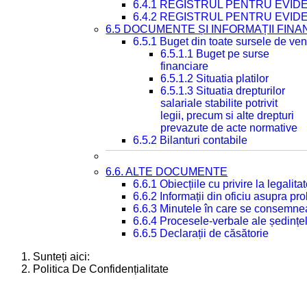
6.4.1 REGISTRUL PENTRU EVID
6.4.2 REGISTRUL PENTRU EVID
6.5 DOCUMENTE ȘI INFORMAȚII FIN
6.5.1 Buget din toate sursele de veni
6.5.1.1 Buget pe surse
financiare
6.5.1.2 Situatia platilor
6.5.1.3 Situatia drepturilor
salariale stabilite potrivit
legii, precum si alte drepturi
prevazute de acte normative
6.5.2 Bilanturi contabile
6.6. ALTE DOCUMENTE
6.6.1 Obiecțiile cu privire la legali
6.6.2 Informații din oficiu asupra p
6.6.3 Minutele în care se consemnea
6.6.4 Procesele-verbale ale ședințel
6.6.5 Declarații de căsătorie
Sunteți aici:
Politica De Confidențialitate