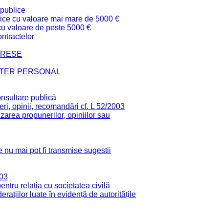
 publice
ublice cu valoare mai mare de 5000 €
 cu valoare de peste 5000 €
ntractelor
TERESE
CTER PERSONAL
onsultare publică
ri, opinii, recomandări cf. L 52/2003
zarea propunerilor, opiniilor sau
 nu mai pot fi transmise sugestii
003
tru relația cu societatea civilă
derațiilor luate în evidență de autoritățile