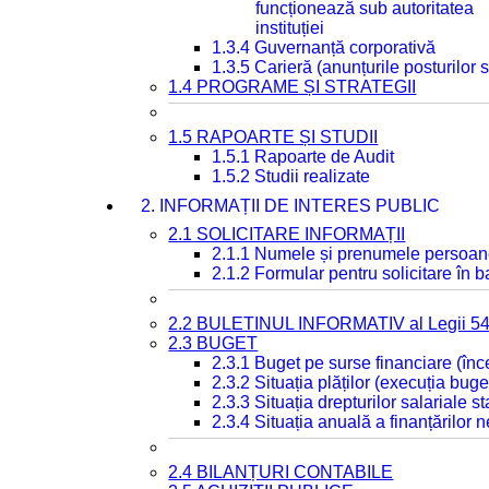
funcționează sub autoritatea
instituției
1.3.4 Guvernanță corporativă
1.3.5 Carieră (anunțurile posturilor
1.4 PROGRAME ȘI STRATEGII
1.5 RAPOARTE ȘI STUDII
1.5.1 Rapoarte de Audit
1.5.2 Studii realizate
2. INFORMAȚII DE INTERES PUBLIC
2.1 SOLICITARE INFORMAȚII
2.1.1 Numele și prenumele persoan
2.1.2 Formular pentru solicitare în 
2.2 BULETINUL INFORMATIV al Legii 5
2.3 BUGET
2.3.1 Buget pe surse financiare (în
2.3.2 Situația plăților (execuția buge
2.3.3 Situația drepturilor salariale s
2.3.4 Situația anuală a finanțărilor
2.4 BILANȚURI CONTABILE