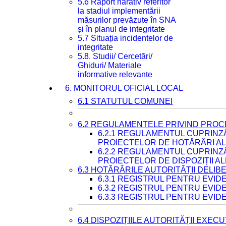
5.6 Raport narativ referitor
la stadiul implementării
măsurilor prevăzute în SNA
și în planul de integritate
5.7 Situația incidentelor de
integritate
5.8. Studii/ Cercetări/
Ghiduri/ Materiale
informative relevante
6. MONITORUL OFICIAL LOCAL
6.1 STATUTUL COMUNEI
6.2 REGULAMENTELE PRIVIND PROC
6.2.1 REGULAMENTUL CUPRINZ
PROIECTELOR DE HOTĂRÂRI ALE
6.2.2 REGULAMENTUL CUPRINZ
PROIECTELOR DE DISPOZIȚII A
6.3 HOTĂRÂRILE AUTORITĂȚII DELIB
6.3.1 REGISTRUL PENTRU EVI
6.3.2 REGISTRUL PENTRU EVI
6.3.3 REGISTRUL PENTRU EVID
6.4 DISPOZIȚIILE AUTORITĂȚII EXECU