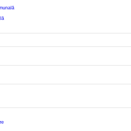
omunală
lă
re