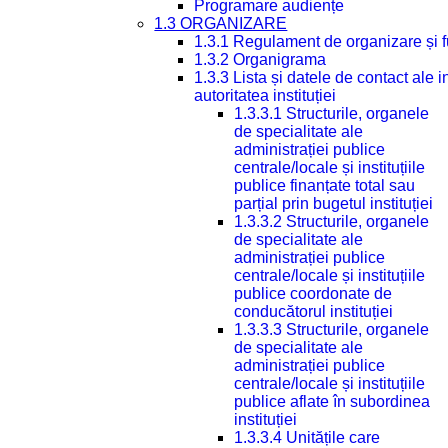
Programare audiențe
1.3 ORGANIZARE
1.3.1 Regulament de organizare și 
1.3.2 Organigrama
1.3.3 Lista și datele de contact ale
autoritatea instituției
1.3.3.1 Structurile, organele
de specialitate ale
administrației publice
centrale/locale și instituțiile
publice finanțate total sau
parțial prin bugetul instituției
1.3.3.2 Structurile, organele
de specialitate ale
administrației publice
centrale/locale și instituțiile
publice coordonate de
conducătorul instituției
1.3.3.3 Structurile, organele
de specialitate ale
administrației publice
centrale/locale și instituțiile
publice aflate în subordinea
instituției
1.3.3.4 Unitățile care