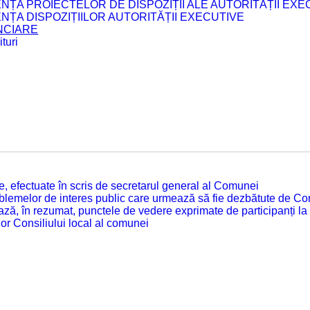
ENȚA PROIECTELOR DE DISPOZIȚII ALE AUTORITĂȚII EXE
ENȚA DISPOZIȚIILOR AUTORITĂȚII EXECUTIVE
ANCIARE
turi
tate, efectuate în scris de secretarul general al Comunei
roblemelor de interes public care urmează să fie dezbătute de Con
ză, în rezumat, punctele de vedere exprimate de participanți la
or Consiliului local al comunei