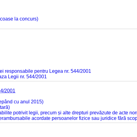
 scoase la concurs)
ei responsabile pentru Legea nr. 544/2001
baza Legii nr. 544/2001
44/2001
cepând cu anul 2015)
tară)
tabilite potrivit legii, precum și alte drepturi prevăzute de acte no
 nerambursabile acordate persoanelor fizice sau juridice fără sco