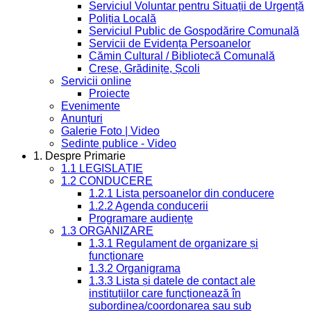
Serviciul Voluntar pentru Situații de Urgență
Poliția Locală
Serviciul Public de Gospodărire Comunală
Servicii de Evidența Persoanelor
Cămin Cultural / Bibliotecă Comunală
Creșe, Grădinițe, Școli
Servicii online
Proiecte
Evenimente
Anunțuri
Galerie Foto | Video
Sedinte publice - Video
1. Despre Primarie
1.1 LEGISLAȚIE
1.2 CONDUCERE
1.2.1 Lista persoanelor din conducere
1.2.2 Agenda conducerii
Programare audiențe
1.3 ORGANIZARE
1.3.1 Regulament de organizare și
funcționare
1.3.2 Organigrama
1.3.3 Lista și datele de contact ale
instituțiilor care funcționează în
subordinea/coordonarea sau sub