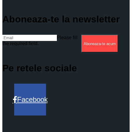
Aboneaza-te la newsletter
Please fill
the required field.
Aboneaza-te acum
Pe retele sociale
Facebook