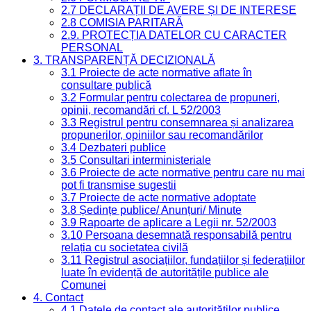
2.7 DECLARAȚII DE AVERE ȘI DE INTERESE
2.8 COMISIA PARITARĂ
2.9. PROTECȚIA DATELOR CU CARACTER
PERSONAL
3. TRANSPARENȚĂ DECIZIONALĂ
3.1 Proiecte de acte normative aflate în
consultare publică
3.2 Formular pentru colectarea de propuneri,
opinii, recomandări cf. L 52/2003
3.3 Registrul pentru consemnarea și analizarea
propunerilor, opiniilor sau recomandărilor
3.4 Dezbateri publice
3.5 Consultari interministeriale
3.6 Proiecte de acte normative pentru care nu mai
pot fi transmise sugestii
3.7 Proiecte de acte normative adoptate
3.8 Ședințe publice/ Anunțuri/ Minute
3.9 Rapoarte de aplicare a Legii nr. 52/2003
3.10 Persoana desemnată responsabilă pentru
relația cu societatea civilă
3.11 Registrul asociațiilor, fundațiilor și federațiilor
luate în evidență de autoritățile publice ale
Comunei
4. Contact
4.1 Datele de contact ale autorităților publice