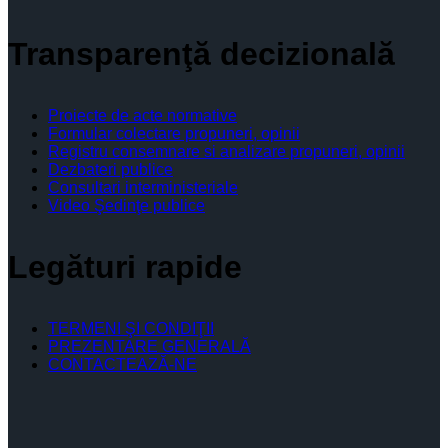
Transparenţă decizională
Proiecte de acte normative
Formular colectare propuneri, opinii
Registru consemnare si analizare propuneri, opinii
Dezbateri publice
Consultari interministeriale
Video Şedinţe publice
Legături rapide
TERMENI ŞI CONDIŢII
PREZENTARE GENERALĂ
CONTACTEAZĂ-NE