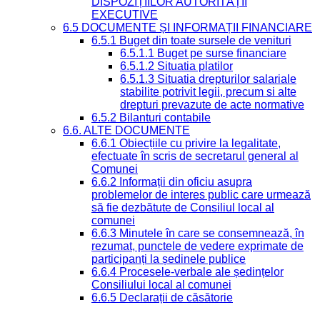
DISPOZIȚIILOR AUTORITĂȚII
EXECUTIVE
6.5 DOCUMENTE ȘI INFORMAȚII FINANCIARE
6.5.1 Buget din toate sursele de venituri
6.5.1.1 Buget pe surse financiare
6.5.1.2 Situatia platilor
6.5.1.3 Situatia drepturilor salariale
stabilite potrivit legii, precum si alte
drepturi prevazute de acte normative
6.5.2 Bilanturi contabile
6.6. ALTE DOCUMENTE
6.6.1 Obiecțiile cu privire la legalitate,
efectuate în scris de secretarul general al
Comunei
6.6.2 Informații din oficiu asupra
problemelor de interes public care urmează
să fie dezbătute de Consiliul local al
comunei
6.6.3 Minutele în care se consemnează, în
rezumat, punctele de vedere exprimate de
participanți la ședinele publice
6.6.4 Procesele-verbale ale ședințelor
Consiliului local al comunei
6.6.5 Declarații de căsătorie