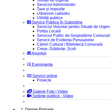
Situații de urgență
Serviciul Administrativ
Taxe și impozite
Urbanism cadastru
Utilități publice
Servicii Publice în Subordine
Serviciul Voluntar pentru Situații de Urgen
Poliția Locală
Serviciul Public de Gospodărire Comunal
Servicii de Evidența Persoanelor
Cămin Cultural / Bibliotecă Comunală
Creșe, Grădinițe, Școli
Anunțuri
Evenimente
Servicii online
Proiecte
Galerie Foto | Video
Sedinte publice - Video
1. Despre Primarie