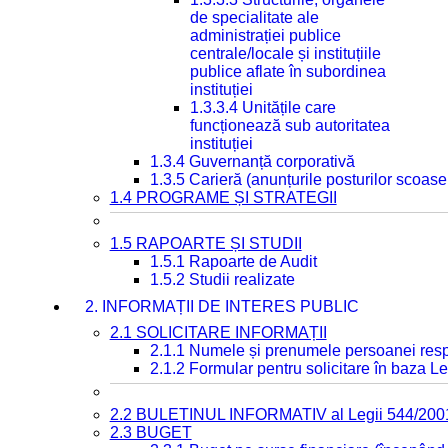
de specialitate ale
administrației publice
centrale/locale și instituțiile
publice aflate în subordinea
instituției
1.3.3.4 Unitățile care
funcționează sub autoritatea
instituției
1.3.4 Guvernanță corporativă
1.3.5 Carieră (anunțurile posturilor scoase
1.4 PROGRAME ȘI STRATEGII
1.5 RAPOARTE ȘI STUDII
1.5.1 Rapoarte de Audit
1.5.2 Studii realizate
2. INFORMAȚII DE INTERES PUBLIC
2.1 SOLICITARE INFORMAȚII
2.1.1 Numele și prenumele persoanei resp
2.1.2 Formular pentru solicitare în baza Le
2.2 BULETINUL INFORMATIV al Legii 544/200
2.3 BUGET