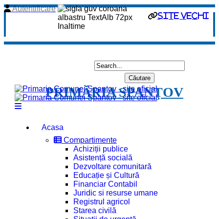
Autentificare
site vechi
PRIMĂRIA SPANŢOV
Acasa
Compartimente
Achiziții publice
Asistență socială
Dezvoltare comunitară
Educație și Cultură
Financiar Contabil
Juridic si resurse umane
Registrul agricol
Starea civilă