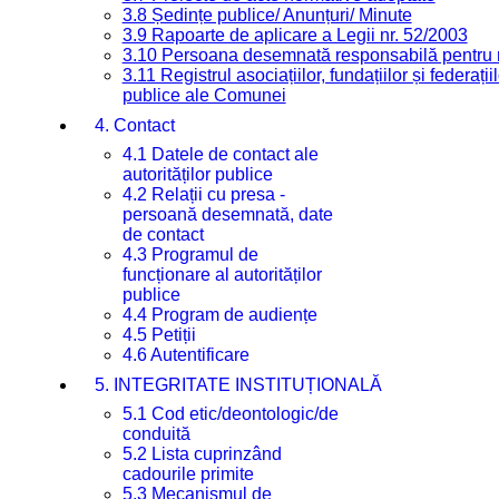
3.8 Ședințe publice/ Anunțuri/ Minute
3.9 Rapoarte de aplicare a Legii nr. 52/2003
3.10 Persoana desemnată responsabilă pentru re
3.11 Registrul asociațiilor, fundațiilor și federații
publice ale Comunei
4. Contact
4.1 Datele de contact ale
autorităților publice
4.2 Relații cu presa -
persoană desemnată, date
de contact
4.3 Programul de
funcționare al autorităților
publice
4.4 Program de audiențe
4.5 Petiții
4.6 Autentificare
5. INTEGRITATE INSTITUȚIONALĂ
5.1 Cod etic/deontologic/de
conduită
5.2 Lista cuprinzând
cadourile primite
5.3 Mecanismul de