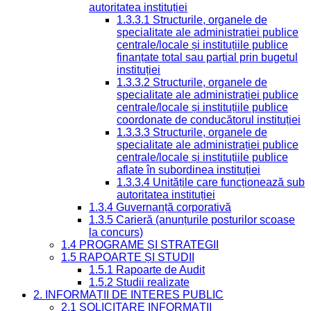
autoritatea instituției
1.3.3.1 Structurile, organele de
specialitate ale administrației publice
centrale/locale și instituțiile publice
finanțate total sau parțial prin bugetul
instituției
1.3.3.2 Structurile, organele de
specialitate ale administrației publice
centrale/locale și instituțiile publice
coordonate de conducătorul instituției
1.3.3.3 Structurile, organele de
specialitate ale administrației publice
centrale/locale și instituțiile publice
aflate în subordinea instituției
1.3.3.4 Unitățile care funcționează sub
autoritatea instituției
1.3.4 Guvernanță corporativă
1.3.5 Carieră (anunțurile posturilor scoase
la concurs)
1.4 PROGRAME ȘI STRATEGII
1.5 RAPOARTE ȘI STUDII
1.5.1 Rapoarte de Audit
1.5.2 Studii realizate
2. INFORMAȚII DE INTERES PUBLIC
2.1 SOLICITARE INFORMAȚII