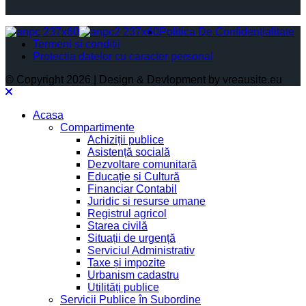
Politica De Confidențialitate
Termeni și condiții
Protectia datelor cu caracter personal
© Copyright 2026 | Design & Devlopment by vreausite.eu
Acasa
Compartimente
Achiziții publice
Asistență socială
Dezvoltare comunitară
Educație și Cultură
Financiar Contabil
Juridic si resurse umane
Registrul agricol
Starea civilă
Situații de urgență
Serviciul Administrativ
Taxe și impozite
Urbanism cadastru
Utilități publice
Servicii Publice în Subordine