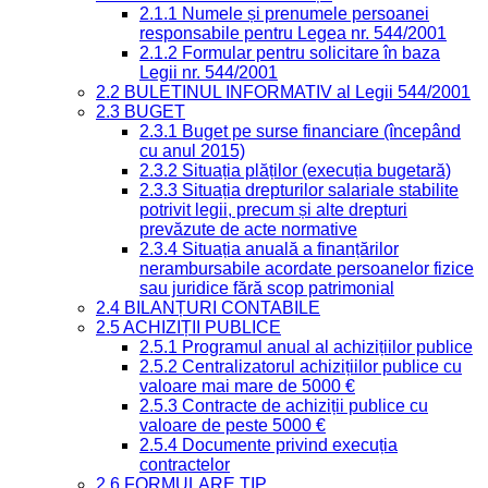
2.1.1 Numele și prenumele persoanei
responsabile pentru Legea nr. 544/2001
2.1.2 Formular pentru solicitare în baza
Legii nr. 544/2001
2.2 BULETINUL INFORMATIV al Legii 544/2001
2.3 BUGET
2.3.1 Buget pe surse financiare (începând
cu anul 2015)
2.3.2 Situația plăților (execuția bugetară)
2.3.3 Situația drepturilor salariale stabilite
potrivit legii, precum și alte drepturi
prevăzute de acte normative
2.3.4 Situația anuală a finanțărilor
nerambursabile acordate persoanelor fizice
sau juridice fără scop patrimonial
2.4 BILANȚURI CONTABILE
2.5 ACHIZIȚII PUBLICE
2.5.1 Programul anual al achizițiilor publice
2.5.2 Centralizatorul achizițiilor publice cu
valoare mai mare de 5000 €
2.5.3 Contracte de achiziții publice cu
valoare de peste 5000 €
2.5.4 Documente privind execuția
contractelor
2.6 FORMULARE TIP