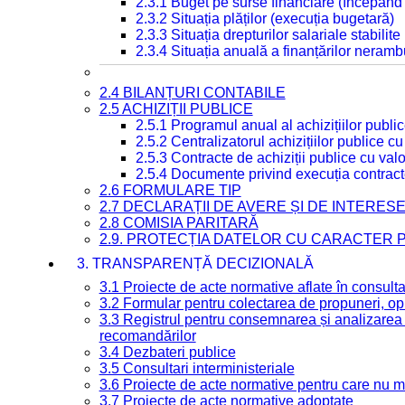
2.3.1 Buget pe surse financiare (începând
2.3.2 Situația plăților (execuția bugetară)
2.3.3 Situația drepturilor salariale stabilit
2.3.4 Situația anuală a finanțărilor neramb
2.4 BILANȚURI CONTABILE
2.5 ACHIZIȚII PUBLICE
2.5.1 Programul anual al achizițiilor publi
2.5.2 Centralizatorul achizițiilor publice 
2.5.3 Contracte de achiziții publice cu va
2.5.4 Documente privind execuția contract
2.6 FORMULARE TIP
2.7 DECLARAȚII DE AVERE ȘI DE INTERES
2.8 COMISIA PARITARĂ
2.9. PROTECȚIA DATELOR CU CARACTER
3. TRANSPARENȚĂ DECIZIONALĂ
3.1 Proiecte de acte normative aflate în consult
3.2 Formular pentru colectarea de propuneri, opi
3.3 Registrul pentru consemnarea și analizarea p
recomandărilor
3.4 Dezbateri publice
3.5 Consultari interministeriale
3.6 Proiecte de acte normative pentru care nu ma
3.7 Proiecte de acte normative adoptate