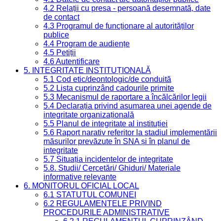
4.2 Relații cu presa - persoană desemnată, date
de contact
4.3 Programul de funcționare al autorităților
publice
4.4 Program de audiențe
4.5 Petiții
4.6 Autentificare
5. INTEGRITATE INSTITUȚIONALĂ
5.1 Cod etic/deontologic/de conduită
5.2 Lista cuprinzând cadourile primite
5.3 Mecanismul de raportare a încălcărilor legii
5.4 Declarația privind asumarea unei agende de
integritate organizațională
5.5 Planul de integritate al instituției
5.6 Raport narativ referitor la stadiul implementării
măsurilor prevăzute în SNA și în planul de
integritate
5.7 Situația incidentelor de integritate
5.8. Studii/ Cercetări/ Ghiduri/ Materiale
informative relevante
6. MONITORUL OFICIAL LOCAL
6.1 STATUTUL COMUNEI
6.2 REGULAMENTELE PRIVIND
PROCEDURILE ADMINISTRATIVE