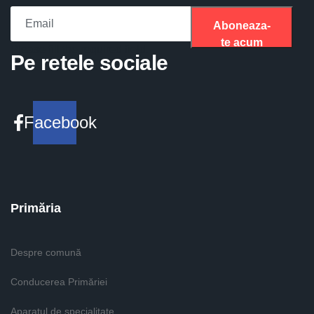
Aboneaza-
te acum
Please fill the required field.
Pe retele sociale
Facebook
Primăria
Despre comună
Conducerea Primăriei
Aparatul de specialitate