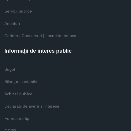
Servicii publice
Anunturi
Cariera | Concursuri | Locuri de munca
Informaţii de interes public
Buget
Bilanţuri contabile
Achiziţii publice
Declaratii de avere si interese
Formulare tip
GDPR