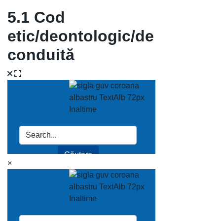
5.1 Cod
etic/deontologic/de
conduită
×