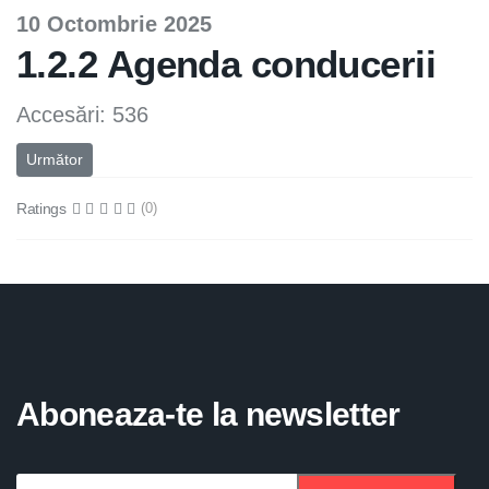
10 Octombrie 2025
1.2.2 Agenda conducerii
Accesări: 536
Articolul următor: Legislatie
Următor
Ratings
(0)
Aboneaza-te la newsletter