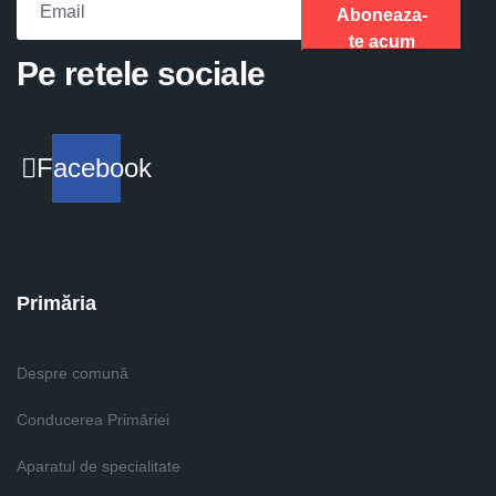
Aboneaza-
te acum
Please fill the required field.
Pe retele sociale
Facebook
Primăria
Despre comună
Conducerea Primăriei
Aparatul de specialitate