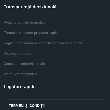
Transparenţă decizională
Proiecte de acte normative
Formular colectare propuneri, opinii
Registru consemnare si analizare propuneri, opinii
Dezbateri publice
Consultari interministeriale
Video Şedinţe publice
Legături rapide
TERMENI ŞI CONDIŢII