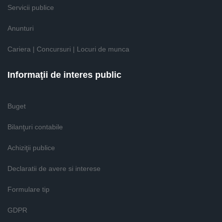
Servicii publice
Anunturi
Cariera | Concursuri | Locuri de munca
Informaţii de interes public
Buget
Bilanţuri contabile
Achiziţii publice
Declaratii de avere si interese
Formulare tip
GDPR