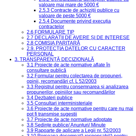
valoare mai mare de 5000 €
2.5.3 Contracte de achiziții publice cu
valoare de peste 5000 €
2.5.4 Documente privind execuția
contractelor
2.6 FORMULARE TIP
2.7 DECLARAȚII DE AVERE ȘI DE INTERESE
2.8 COMISIA PARITARĂ
2.9. PROTECȚIA DATELOR CU CARACTER
PERSONAL
3. TRANSPARENȚĂ DECIZIONALĂ
3.1 Proiecte de acte normative aflate în
consultare publică
3.2 Formular pentru colectarea de propuneri,
opinii, recomandări cf. L 52/2003
3.3 Registrul pentru consemnarea și analizarea
propunerilor, opiniilor sau recomandărilor
3.4 Dezbateri publice
3.5 Consultari interministeriale
3.6 Proiecte de acte normative pentru care nu mai
pot fi transmise sugestii
3.7 Proiecte de acte normative adoptate
3.8 Ședințe publice/ Anunțuri/ Minute
3.9 Rapoarte de aplicare a Legii nr. 52/2003
3.10 Persoana desemnată responsabilă pentru