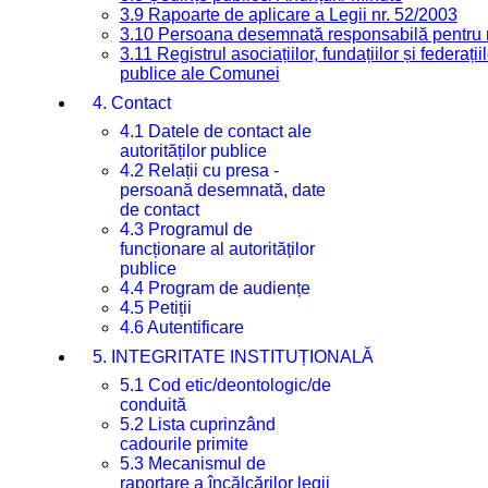
3.9 Rapoarte de aplicare a Legii nr. 52/2003
3.10 Persoana desemnată responsabilă pentru re
3.11 Registrul asociațiilor, fundațiilor și federații
publice ale Comunei
4. Contact
4.1 Datele de contact ale
autorităților publice
4.2 Relații cu presa -
persoană desemnată, date
de contact
4.3 Programul de
funcționare al autorităților
publice
4.4 Program de audiențe
4.5 Petiții
4.6 Autentificare
5. INTEGRITATE INSTITUȚIONALĂ
5.1 Cod etic/deontologic/de
conduită
5.2 Lista cuprinzând
cadourile primite
5.3 Mecanismul de
raportare a încălcărilor legii