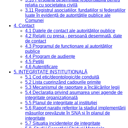
relația cu societatea civilă
3.11 Registrul asociațiilor, fundațiilor și federațiilor
luate în evidență de autoritățile publice ale
Comunei
4. Contact
4.1 Datele de contact ale autorităților publice
4.2 Relații cu presa - persoană desemnată, date
de contact
4.3 Programul de funcționare al autorităților
publice
4.4 Program de audiențe
4.5 Petiții
4.6 Autentificare
5. INTEGRITATE INSTITUȚIONALĂ
5.1 Cod etic/deontologic/de conduită
5.2 Lista cuprinzând cadourile primite
5.3 Mecanismul de raportare a încălcărilor legii
5.4 Declarația privind asumarea unei agende de
integritate organizațională
5.5 Planul de integritate al instituției
5.6 Raport narativ referitor la stadiul implementării
măsurilor prevăzute în SNA și în planul de
integritate
5.7 Situația incidentelor de integritate