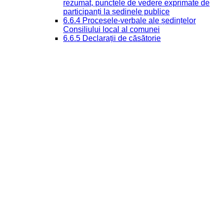
rezumat, punctele de vedere exprimate de
participanți la ședinele publice
6.6.4 Procesele-verbale ale ședințelor
Consiliului local al comunei
6.6.5 Declarații de căsătorie