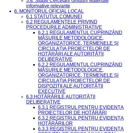
5.8. Studii/ Cercetări/ Ghiduri/ Materiale
informative relevante
6. MONITORUL OFICIAL LOCAL
6.1 STATUTUL COMUNEI
6.2 REGULAMENTELE PRIVIND
PROCEDURILE ADMINISTRATIVE
6.2.1 REGULAMENTUL CUPRINZÂND
MĂSURILE METODOLOGICE,
ORGANIZATORICE, TERMENELE ȘI
CIRCULAȚIA PROIECTELOR DE
HOTĂRÂRI ALE AUTORITĂȚII
DELIBERATIVE
6.2.2 REGULAMENTUL CUPRINZÂND
MĂSURILE METODOLOGICE,
ORGANIZATORICE, TERMENELE ȘI
CIRCULAȚIA PROIECTELOR DE
DISPOZIȚII ALE AUTORITĂȚII
EXECUTIVE
6.3 HOTĂRÂRILE AUTORITĂȚII
DELIBERATIVE
6.3.1 REGISTRUL PENTRU EVIDENȚA
PROIECTELOR DE HOTĂRÂRI
6.3.2 REGISTRUL PENTRU EVIDENȚA
HOTĂRÂRILOR
6.3.3 REGISTRUL PENTRU EVIDENȚA