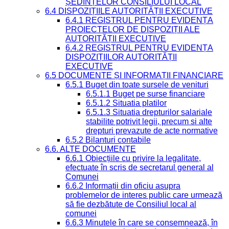
ȘEDINȚELOR CONSILIULUI LOCAL
6.4 DISPOZIȚIILE AUTORITĂȚII EXECUTIVE
6.4.1 REGISTRUL PENTRU EVIDENȚA
PROIECTELOR DE DISPOZIȚII ALE
AUTORITĂȚII EXECUTIVE
6.4.2 REGISTRUL PENTRU EVIDENȚA
DISPOZIȚIILOR AUTORITĂȚII
EXECUTIVE
6.5 DOCUMENTE ȘI INFORMAȚII FINANCIARE
6.5.1 Buget din toate sursele de venituri
6.5.1.1 Buget pe surse financiare
6.5.1.2 Situatia platilor
6.5.1.3 Situatia drepturilor salariale
stabilite potrivit legii, precum si alte
drepturi prevazute de acte normative
6.5.2 Bilanturi contabile
6.6. ALTE DOCUMENTE
6.6.1 Obiecțiile cu privire la legalitate,
efectuate în scris de secretarul general al
Comunei
6.6.2 Informații din oficiu asupra
problemelor de interes public care urmează
să fie dezbătute de Consiliul local al
comunei
6.6.3 Minutele în care se consemnează, în