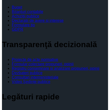
Buget
Bilanţuri contabile
Achiziţii publice
Declaratii de avere si interese
Formulare tip
GDPR
Transparenţă decizională
Proiecte de acte normative
Formular colectare propuneri, opinii
Registru consemnare si analizare propuneri, opinii
Dezbateri publice
Consultari interministeriale
Video Şedinţe publice
Legături rapide