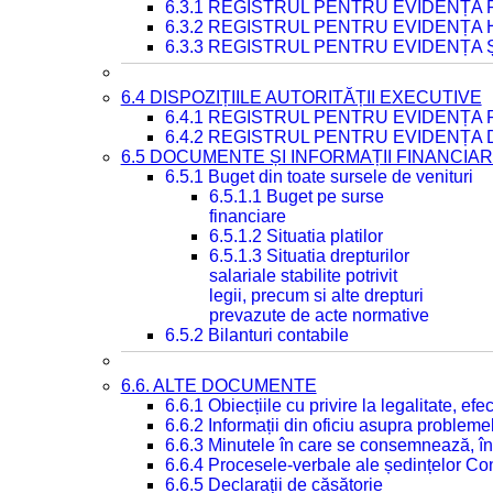
6.3.1 REGISTRUL PENTRU EVIDENȚA
6.3.2 REGISTRUL PENTRU EVIDENȚA
6.3.3 REGISTRUL PENTRU EVIDENȚA 
6.4 DISPOZIȚIILE AUTORITĂȚII EXECUTIVE
6.4.1 REGISTRUL PENTRU EVIDENȚA 
6.4.2 REGISTRUL PENTRU EVIDENȚA 
6.5 DOCUMENTE ȘI INFORMAȚII FINANCIA
6.5.1 Buget din toate sursele de venituri
6.5.1.1 Buget pe surse
financiare
6.5.1.2 Situatia platilor
6.5.1.3 Situatia drepturilor
salariale stabilite potrivit
legii, precum si alte drepturi
prevazute de acte normative
6.5.2 Bilanturi contabile
6.6. ALTE DOCUMENTE
6.6.1 Obiecțiile cu privire la legalitate, e
6.6.2 Informații din oficiu asupra problem
6.6.3 Minutele în care se consemnează, în
6.6.4 Procesele-verbale ale ședințelor Con
6.6.5 Declarații de căsătorie