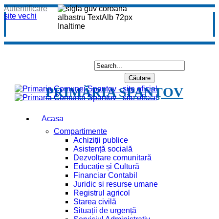
Autentificare
site vechi
PRIMĂRIA SPANŢOV
Acasa
Compartimente
Achiziții publice
Asistență socială
Dezvoltare comunitară
Educație și Cultură
Financiar Contabil
Juridic si resurse umane
Registrul agricol
Starea civilă
Situații de urgență