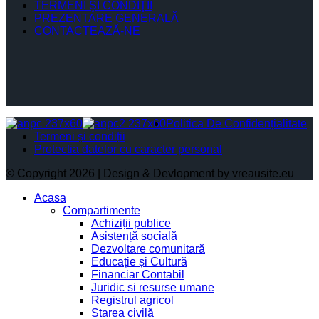
TERMENI ŞI CONDIŢII
PREZENTARE GENERALĂ
CONTACTEAZĂ-NE
Politica De Confidențialitate
Termeni și condiții
Protectia datelor cu caracter personal
© Copyright 2026 | Design & Devlopment by vreausite.eu
Acasa
Compartimente
Achiziții publice
Asistență socială
Dezvoltare comunitară
Educație și Cultură
Financiar Contabil
Juridic si resurse umane
Registrul agricol
Starea civilă