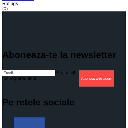
Ratings
(0)
Aboneaza-te la newsletter
Please fill
the required field.
Aboneaza-te acum
Pe retele sociale