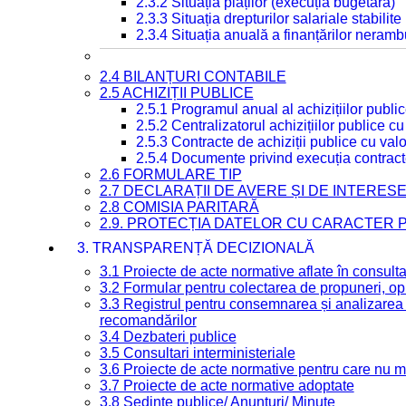
2.3.2 Situația plăților (execuția bugetară)
2.3.3 Situația drepturilor salariale stabilit
2.3.4 Situația anuală a finanțărilor neramb
2.4 BILANȚURI CONTABILE
2.5 ACHIZIȚII PUBLICE
2.5.1 Programul anual al achizițiilor publi
2.5.2 Centralizatorul achizițiilor publice 
2.5.3 Contracte de achiziții publice cu va
2.5.4 Documente privind execuția contract
2.6 FORMULARE TIP
2.7 DECLARAȚII DE AVERE ȘI DE INTERES
2.8 COMISIA PARITARĂ
2.9. PROTECȚIA DATELOR CU CARACTER
3. TRANSPARENȚĂ DECIZIONALĂ
3.1 Proiecte de acte normative aflate în consult
3.2 Formular pentru colectarea de propuneri, opi
3.3 Registrul pentru consemnarea și analizarea p
recomandărilor
3.4 Dezbateri publice
3.5 Consultari interministeriale
3.6 Proiecte de acte normative pentru care nu ma
3.7 Proiecte de acte normative adoptate
3.8 Ședințe publice/ Anunțuri/ Minute