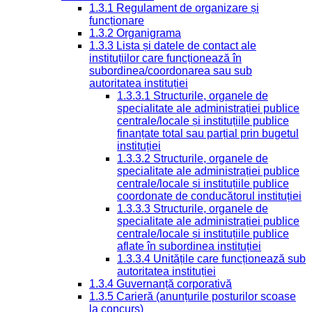
1.3.1 Regulament de organizare și
funcționare
1.3.2 Organigrama
1.3.3 Lista și datele de contact ale
instituțiilor care funcționează în
subordinea/coordonarea sau sub
autoritatea instituției
1.3.3.1 Structurile, organele de
specialitate ale administrației publice
centrale/locale și instituțiile publice
finanțate total sau parțial prin bugetul
instituției
1.3.3.2 Structurile, organele de
specialitate ale administrației publice
centrale/locale și instituțiile publice
coordonate de conducătorul instituției
1.3.3.3 Structurile, organele de
specialitate ale administrației publice
centrale/locale și instituțiile publice
aflate în subordinea instituției
1.3.3.4 Unitățile care funcționează sub
autoritatea instituției
1.3.4 Guvernanță corporativă
1.3.5 Carieră (anunțurile posturilor scoase
la concurs)