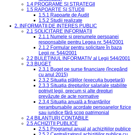
1.4 PROGRAME ȘI STRATEGII
1.5 RAPOARTE ȘI STUDII
1.5.1 Rapoarte de Audit
1.5.2 Studii realizate
2. INFORMAȚII DE INTERES PUBLIC
2.1 SOLICITARE INFORMAȚII
2.1.1 Numele și prenumele persoanei
responsabile pentru Legea nr. 544/2001
2.1.2 Formular pentru solicitare în baza
Legii nr. 544/2001
2.2 BULETINUL INFORMATIV al Legii 544/2001
2.3 BUGET
2.3.1 Buget pe surse financiare (începând
cu anul 2015)
2.3.2 Situația plăților (execuția bugetară)
2.3.3 Situația drepturilor salariale stabilite
potrivit legii, precum și alte drepturi
prevăzute de acte normative
2.3.4 Situația anuală a finanțărilor
nerambursabile acordate persoanelor fizice
sau juridice fără scop patrimonial
2.4 BILANȚURI CONTABILE
2.5 ACHIZIȚII PUBLICE
2.5.1 Programul anual al achizițiilor publice
2.5.2 Centralizatorul achizițiilor publice cu