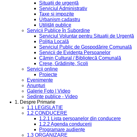
Situații de urgență
Serviciul Administrativ
Taxe și impozite
Urbanism cadastru
Utilități publice
Servicii Publice în Subordine
Serviciul Voluntar pentru Situații de Urgență
Poliția Locală
Serviciul Public de Gospodărire Comunală
Servicii de Evidența Persoanelor
Cămin Cultural / Bibliotecă Comunală
Creșe, Grădinițe, Școli
Servicii online
Proiecte
Evenimente
Anunțuri
Galerie Foto | Video
Sedinte publice - Video
1. Despre Primarie
1.1 LEGISLAȚIE
1.2 CONDUCERE
1.2.1 Lista persoanelor din conducere
1.2.2 Agenda conducerii
Programare audiențe
1.3 ORGANIZARE