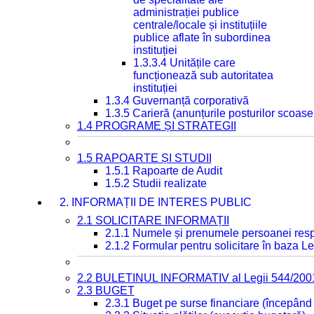
administrației publice
centrale/locale și instituțiile
publice aflate în subordinea
instituției
1.3.3.4 Unitățile care
funcționează sub autoritatea
instituției
1.3.4 Guvernanță corporativă
1.3.5 Carieră (anunțurile posturilor scoase
1.4 PROGRAME ȘI STRATEGII
1.5 RAPOARTE ȘI STUDII
1.5.1 Rapoarte de Audit
1.5.2 Studii realizate
2. INFORMAȚII DE INTERES PUBLIC
2.1 SOLICITARE INFORMAȚII
2.1.1 Numele și prenumele persoanei resp
2.1.2 Formular pentru solicitare în baza Le
2.2 BULETINUL INFORMATIV al Legii 544/200
2.3 BUGET
2.3.1 Buget pe surse financiare (începând