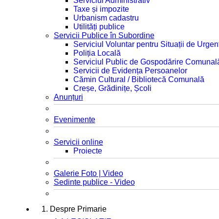
Serviciul Administrativ
Taxe și impozite
Urbanism cadastru
Utilități publice
Servicii Publice în Subordine
Serviciul Voluntar pentru Situații de Urgen
Poliția Locală
Serviciul Public de Gospodărire Comunal
Servicii de Evidența Persoanelor
Cămin Cultural / Bibliotecă Comunală
Creșe, Grădinițe, Școli
Anunțuri
Evenimente
Servicii online
Proiecte
Galerie Foto | Video
Sedinte publice - Video
1. Despre Primarie