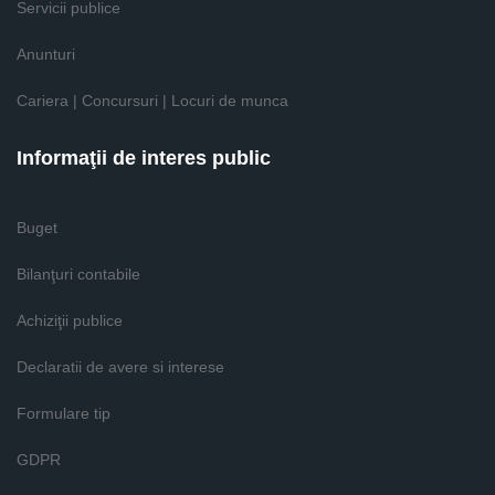
Servicii publice
Anunturi
Cariera | Concursuri | Locuri de munca
Informaţii de interes public
Buget
Bilanţuri contabile
Achiziţii publice
Declaratii de avere si interese
Formulare tip
GDPR