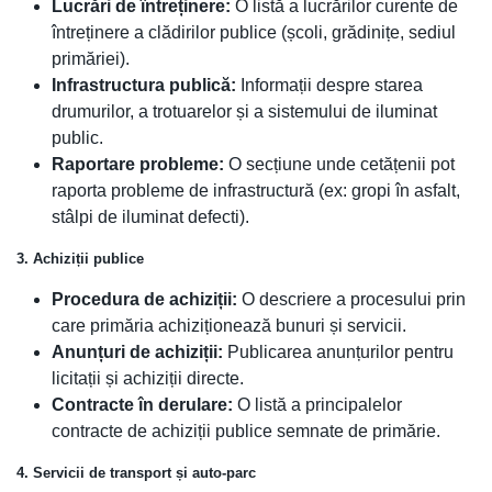
Lucrări de întreținere:
O listă a lucrărilor curente de
întreținere a clădirilor publice (școli, grădinițe, sediul
primăriei).
Infrastructura publică:
Informații despre starea
drumurilor, a trotuarelor și a sistemului de iluminat
public.
Raportare probleme:
O secțiune unde cetățenii pot
raporta probleme de infrastructură (ex: gropi în asfalt,
stâlpi de iluminat defecti).
3. Achiziții publice
Procedura de achiziții:
O descriere a procesului prin
care primăria achiziționează bunuri și servicii.
Anunțuri de achiziții:
Publicarea anunțurilor pentru
licitații și achiziții directe.
Contracte în derulare:
O listă a principalelor
contracte de achiziții publice semnate de primărie.
4. Servicii de transport și auto-parc