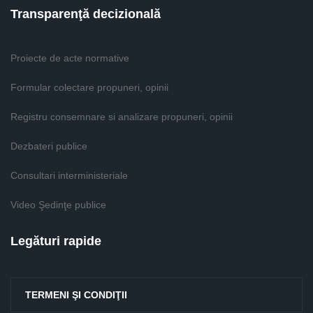
Transparenţă decizională
Proiecte de acte normative
Formular colectare propuneri, opinii
Registru consemnare si analizare propuneri, opinii
Dezbateri publice
Consultari interministeriale
Video Şedinţe publice
Legături rapide
TERMENI ŞI CONDIŢII