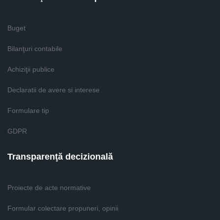
Buget
Bilanţuri contabile
Achiziţii publice
Declaratii de avere si interese
Formulare tip
GDPR
Transparenţă decizională
Proiecte de acte normative
Formular colectare propuneri, opinii