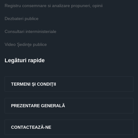
Registru consemnare si analizare propuneri, opinii
Dezbateri publice
Consultari interministeriale
Video Şedinţe publice
Legături rapide
TERMENI ŞI CONDIŢII
PREZENTARE GENERALĂ
CONTACTEAZĂ-NE