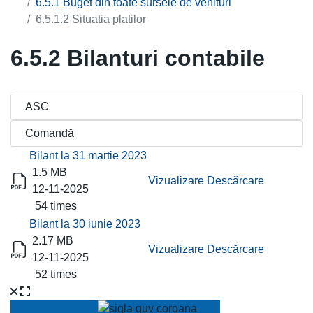
6.5.1 Buget din toate sursele de venituri
6.5.1.2 Situatia platilor
6.5.2 Bilanturi contabile
Titlu
Descărcare
Bilant la 31 martie 2023
1.5 MB
Vizualizare
Descărcare
12-11-2025
54 times
Bilant la 30 iunie 2023
2.17 MB
Vizualizare
Descărcare
12-11-2025
52 times