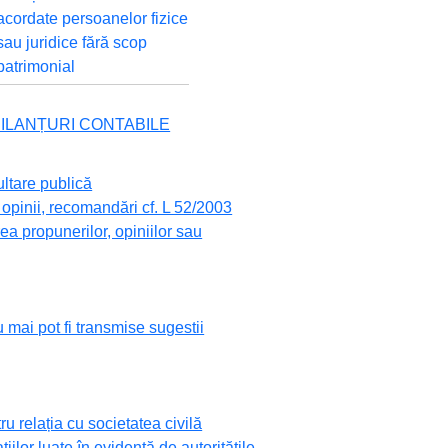
acordate persoanelor fizice
sau juridice fără scop
patrimonial
 BILANȚURI CONTABILE
ultare publică
opinii, recomandări cf. L 52/2003
a propunerilor, opiniilor sau
 mai pot fi transmise sugestii
 relația cu societatea civilă
ațiilor luate în evidență de autoritățile