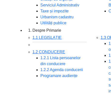
Serviciul Administrativ
B
Taxe și impozite
C
Urbanism cadastru
Utilități publice
1. Despre Primarie
1.1 LEGISLAȚIE
1.3 
1
o
1.2 CONDUCERE
1
1.2.1 Lista persoanelor
1
din conducere
c
1.2.2 Agenda conducerii
c
Programare audiențe
s
s
i