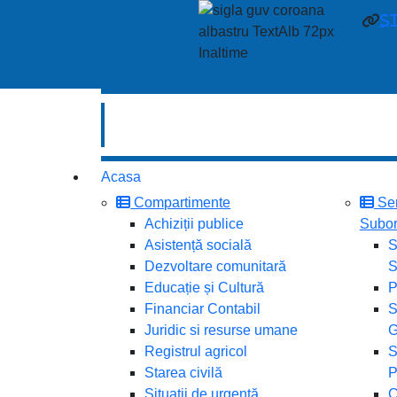
s
Acasa
Compartimente
Ser
Achiziții publice
Subor
Asistență socială
S
Dezvoltare comunitară
S
Educație și Cultură
P
Financiar Contabil
S
Juridic si resurse umane
G
Registrul agricol
S
Starea civilă
P
Situații de urgență
C