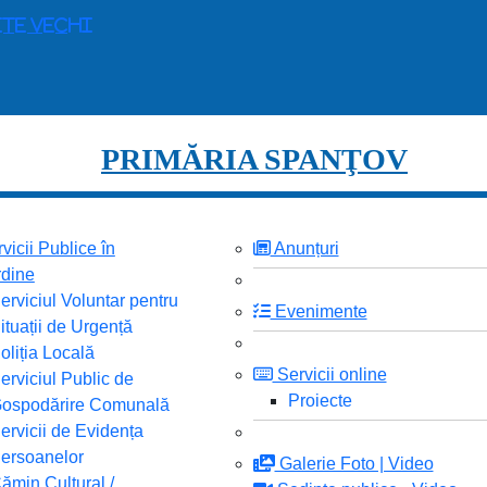
ite vechi
PRIMĂRIA SPANŢOV
vicii Publice în
Anunțuri
dine
erviciul Voluntar pentru
Evenimente
ituații de Urgență
oliția Locală
Servicii online
erviciul Public de
Proiecte
ospodărire Comunală
ervicii de Evidența
ersoanelor
Galerie Foto | Video
ămin Cultural /