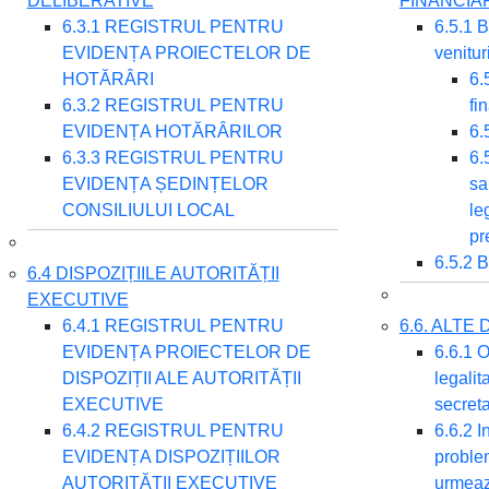
DELIBERATIVE
FINANCIA
6.3.1 REGISTRUL PENTRU
6.5.1 B
EVIDENȚA PROIECTELOR DE
venitur
HOTĂRÂRI
6.
6.3.2 REGISTRUL PENTRU
fi
EVIDENȚA HOTĂRÂRILOR
6.
6.3.3 REGISTRUL PENTRU
6.
EVIDENȚA ȘEDINȚELOR
sa
CONSILIULUI LOCAL
le
pr
6.5.2 B
6.4 DISPOZIȚIILE AUTORITĂȚII
EXECUTIVE
6.4.1 REGISTRUL PENTRU
6.6. ALT
EVIDENȚA PROIECTELOR DE
6.6.1 O
DISPOZIȚII ALE AUTORITĂȚII
legalit
EXECUTIVE
secret
6.4.2 REGISTRUL PENTRU
6.6.2 I
EVIDENȚA DISPOZIȚIILOR
problem
AUTORITĂȚII EXECUTIVE
urmeaz