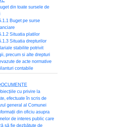
RE
uget din toate sursele de
i
5.1.1 Buget pe surse
nanciare
5.1.2 Situatia platilor
5.1.3 Situatia drepturilor
lariale stabilite potrivit
gii, precum si alte drepturi
evazute de acte normative
ilanturi contabile
E DOCUMENTE
biecțiile cu privire la
ate, efectuate în scris de
arul general al Comunei
nformații din oficiu asupra
elor de interes public care
ă să fie dezbătute de