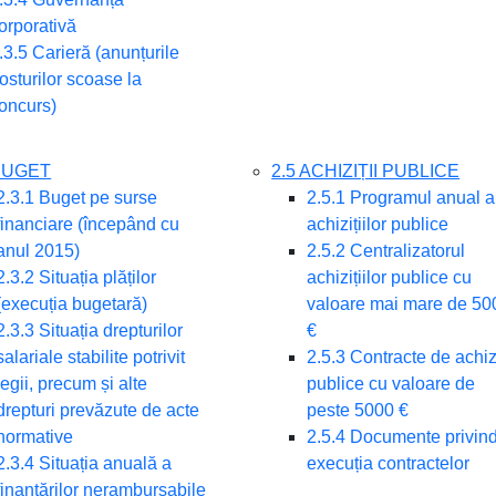
orporativă
.3.5 Carieră (anunțurile
osturilor scoase la
oncurs)
 BUGET
2.5 ACHIZIȚII PUBLICE
2.3.1 Buget pe surse
2.5.1 Programul anual a
financiare (începând cu
achizițiilor publice
anul 2015)
2.5.2 Centralizatorul
2.3.2 Situația plăților
achizițiilor publice cu
(execuția bugetară)
valoare mai mare de 50
2.3.3 Situația drepturilor
€
salariale stabilite potrivit
2.5.3 Contracte de achizi
legii, precum și alte
publice cu valoare de
drepturi prevăzute de acte
peste 5000 €
normative
2.5.4 Documente privin
2.3.4 Situația anuală a
execuția contractelor
finanțărilor nerambursabile