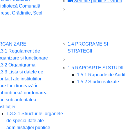
Sedinte publice - Video
ibliotecă Comunală
reșe, Grădinițe, Școli
ORGANIZARE
1.4 PROGRAME ȘI
.3.1 Regulament de
STRATEGII
rganizare și funcționare
.3.2 Organigrama
1.5 RAPOARTE ȘI STUDII
.3.3 Lista și datele de
1.5.1 Rapoarte de Audit
ontact ale instituțiilor
1.5.2 Studii realizate
are funcționează în
ubordinea/coordonarea
au sub autoritatea
nstituției
1.3.3.1 Structurile, organele
de specialitate ale
administrației publice