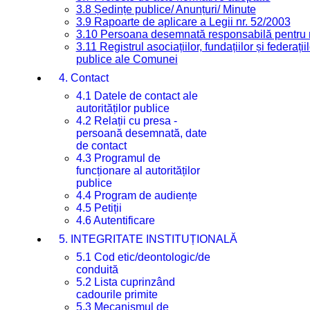
3.8 Ședințe publice/ Anunțuri/ Minute
3.9 Rapoarte de aplicare a Legii nr. 52/2003
3.10 Persoana desemnată responsabilă pentru re
3.11 Registrul asociațiilor, fundațiilor și federații
publice ale Comunei
4. Contact
4.1 Datele de contact ale
autorităților publice
4.2 Relații cu presa -
persoană desemnată, date
de contact
4.3 Programul de
funcționare al autorităților
publice
4.4 Program de audiențe
4.5 Petiții
4.6 Autentificare
5. INTEGRITATE INSTITUȚIONALĂ
5.1 Cod etic/deontologic/de
conduită
5.2 Lista cuprinzând
cadourile primite
5.3 Mecanismul de