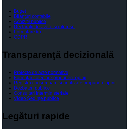
Buget
Bilanţuri contabile
Achiziţii publice
Declaratii de avere si interese
Formulare tip
GDPR
Transparenţă decizională
Proiecte de acte normative
Formular colectare propuneri, opinii
Registru consemnare si analizare propuneri, opinii
Dezbateri publice
Consultari interministeriale
Video Şedinţe publice
Legături rapide