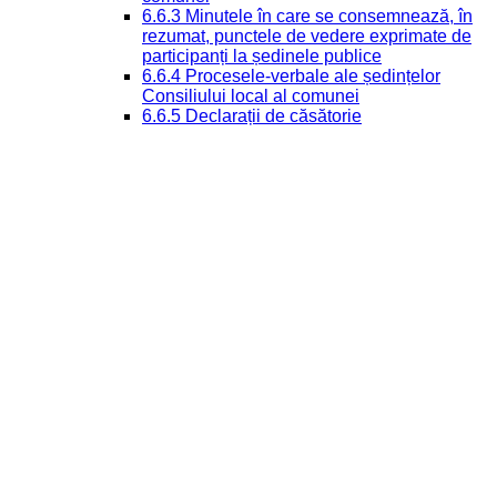
6.6.3 Minutele în care se consemnează, în
rezumat, punctele de vedere exprimate de
participanți la ședinele publice
6.6.4 Procesele-verbale ale ședințelor
Consiliului local al comunei
6.6.5 Declarații de căsătorie