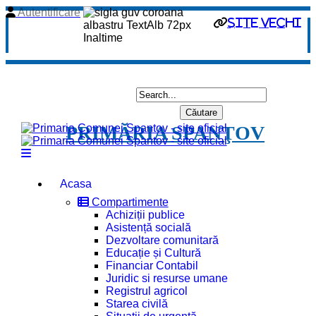
Autentificare
site vechi
PRIMĂRIA SPANŢOV
Acasa
Compartimente
Achiziții publice
Asistență socială
Dezvoltare comunitară
Educație și Cultură
Financiar Contabil
Juridic si resurse umane
Registrul agricol
Starea civilă