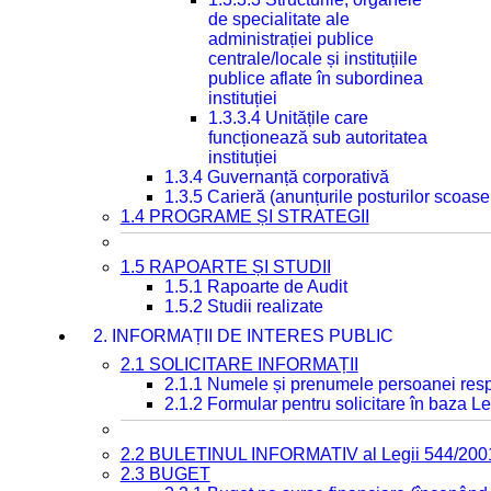
de specialitate ale
administrației publice
centrale/locale și instituțiile
publice aflate în subordinea
instituției
1.3.3.4 Unitățile care
funcționează sub autoritatea
instituției
1.3.4 Guvernanță corporativă
1.3.5 Carieră (anunțurile posturilor scoase
1.4 PROGRAME ȘI STRATEGII
1.5 RAPOARTE ȘI STUDII
1.5.1 Rapoarte de Audit
1.5.2 Studii realizate
2. INFORMAȚII DE INTERES PUBLIC
2.1 SOLICITARE INFORMAȚII
2.1.1 Numele și prenumele persoanei resp
2.1.2 Formular pentru solicitare în baza Le
2.2 BULETINUL INFORMATIV al Legii 544/200
2.3 BUGET