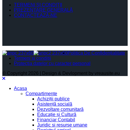
TERMENI ŞI CONDIŢII
PREZENTARE GENERALĂ
CONTACTEAZĂ-NE
Politica De Confidențialitate
Termeni și condiții
Protectia datelor cu caracter personal
© Copyright 2026 | Design & Devlopment by vreausite.eu
Acasa
Compartimente
Achiziții publice
Asistență socială
Dezvoltare comunitară
Educație și Cultură
Financiar Contabil
Juridic si resurse umane