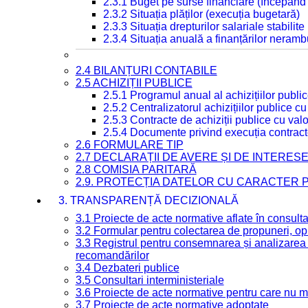
2.3.1 Buget pe surse financiare (începând
2.3.2 Situația plăților (execuția bugetară)
2.3.3 Situația drepturilor salariale stabilit
2.3.4 Situația anuală a finanțărilor neramb
2.4 BILANȚURI CONTABILE
2.5 ACHIZIȚII PUBLICE
2.5.1 Programul anual al achizițiilor publi
2.5.2 Centralizatorul achizițiilor publice 
2.5.3 Contracte de achiziții publice cu va
2.5.4 Documente privind execuția contract
2.6 FORMULARE TIP
2.7 DECLARAȚII DE AVERE ȘI DE INTERES
2.8 COMISIA PARITARĂ
2.9. PROTECȚIA DATELOR CU CARACTER
3. TRANSPARENȚĂ DECIZIONALĂ
3.1 Proiecte de acte normative aflate în consult
3.2 Formular pentru colectarea de propuneri, opi
3.3 Registrul pentru consemnarea și analizarea p
recomandărilor
3.4 Dezbateri publice
3.5 Consultari interministeriale
3.6 Proiecte de acte normative pentru care nu ma
3.7 Proiecte de acte normative adoptate