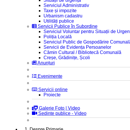
Situații de urgență
Serviciul Administrativ
Taxe și impozite
Urbanism cadastru
Utilități publice
Servicii Publice în Subordine
Serviciul Voluntar pentru Situații de Urgen
Poliția Locală
Serviciul Public de Gospodărire Comunal
Servicii de Evidența Persoanelor
Cămin Cultural / Bibliotecă Comunală
Creșe, Grădinițe, Școli
Anunțuri
Evenimente
Servicii online
Proiecte
Galerie Foto | Video
Sedinte publice - Video
1. Despre Primarie