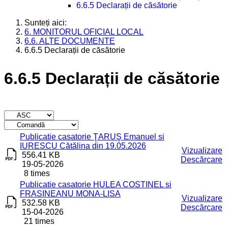
6.6.5 Declarații de căsătorie
Sunteți aici:
6. MONITORUL OFICIAL LOCAL
6.6. ALTE DOCUMENTE
6.6.5 Declarații de căsătorie
6.6.5 Declarații de căsătorie
Titlu
Descărcare
Publicatie casatorie ŢARUŞ Emanuel si
IURESCU Cătălina din 19.05.2026
Vizualizare
556.41 KB
Descărcare
19-05-2026
8 times
Publicatie casatorie HULEA COSTINEL si
FRASINEANU MONA-LISA
Vizualizare
532.58 KB
Descărcare
15-04-2026
21 times