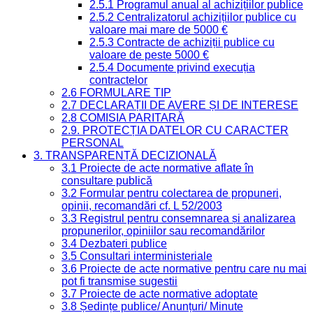
2.5.1 Programul anual al achizițiilor publice
2.5.2 Centralizatorul achizițiilor publice cu
valoare mai mare de 5000 €
2.5.3 Contracte de achiziții publice cu
valoare de peste 5000 €
2.5.4 Documente privind execuția
contractelor
2.6 FORMULARE TIP
2.7 DECLARAȚII DE AVERE ȘI DE INTERESE
2.8 COMISIA PARITARĂ
2.9. PROTECȚIA DATELOR CU CARACTER
PERSONAL
3. TRANSPARENȚĂ DECIZIONALĂ
3.1 Proiecte de acte normative aflate în
consultare publică
3.2 Formular pentru colectarea de propuneri,
opinii, recomandări cf. L 52/2003
3.3 Registrul pentru consemnarea și analizarea
propunerilor, opiniilor sau recomandărilor
3.4 Dezbateri publice
3.5 Consultari interministeriale
3.6 Proiecte de acte normative pentru care nu mai
pot fi transmise sugestii
3.7 Proiecte de acte normative adoptate
3.8 Ședințe publice/ Anunțuri/ Minute