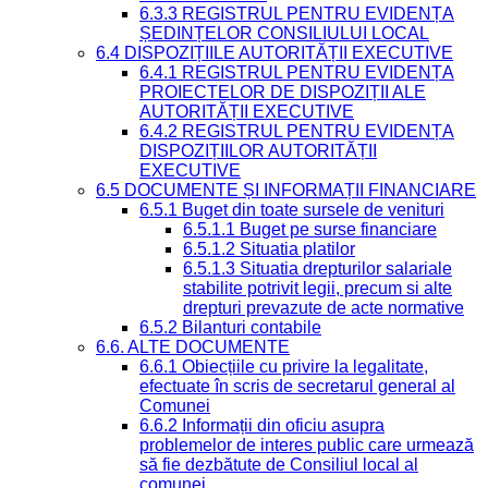
6.3.3 REGISTRUL PENTRU EVIDENȚA
ȘEDINȚELOR CONSILIULUI LOCAL
6.4 DISPOZIȚIILE AUTORITĂȚII EXECUTIVE
6.4.1 REGISTRUL PENTRU EVIDENȚA
PROIECTELOR DE DISPOZIȚII ALE
AUTORITĂȚII EXECUTIVE
6.4.2 REGISTRUL PENTRU EVIDENȚA
DISPOZIȚIILOR AUTORITĂȚII
EXECUTIVE
6.5 DOCUMENTE ȘI INFORMAȚII FINANCIARE
6.5.1 Buget din toate sursele de venituri
6.5.1.1 Buget pe surse financiare
6.5.1.2 Situatia platilor
6.5.1.3 Situatia drepturilor salariale
stabilite potrivit legii, precum si alte
drepturi prevazute de acte normative
6.5.2 Bilanturi contabile
6.6. ALTE DOCUMENTE
6.6.1 Obiecțiile cu privire la legalitate,
efectuate în scris de secretarul general al
Comunei
6.6.2 Informații din oficiu asupra
problemelor de interes public care urmează
să fie dezbătute de Consiliul local al
comunei