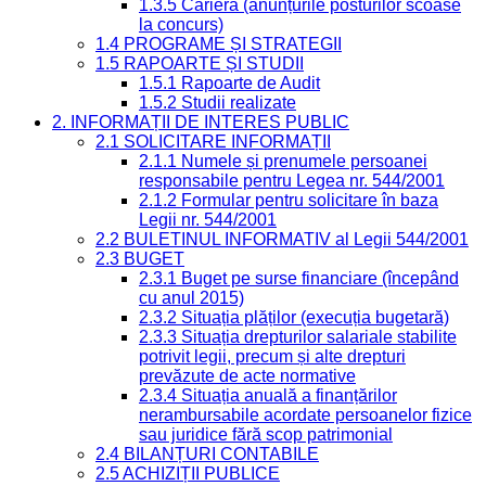
1.3.5 Carieră (anunțurile posturilor scoase
la concurs)
1.4 PROGRAME ȘI STRATEGII
1.5 RAPOARTE ȘI STUDII
1.5.1 Rapoarte de Audit
1.5.2 Studii realizate
2. INFORMAȚII DE INTERES PUBLIC
2.1 SOLICITARE INFORMAȚII
2.1.1 Numele și prenumele persoanei
responsabile pentru Legea nr. 544/2001
2.1.2 Formular pentru solicitare în baza
Legii nr. 544/2001
2.2 BULETINUL INFORMATIV al Legii 544/2001
2.3 BUGET
2.3.1 Buget pe surse financiare (începând
cu anul 2015)
2.3.2 Situația plăților (execuția bugetară)
2.3.3 Situația drepturilor salariale stabilite
potrivit legii, precum și alte drepturi
prevăzute de acte normative
2.3.4 Situația anuală a finanțărilor
nerambursabile acordate persoanelor fizice
sau juridice fără scop patrimonial
2.4 BILANȚURI CONTABILE
2.5 ACHIZIȚII PUBLICE