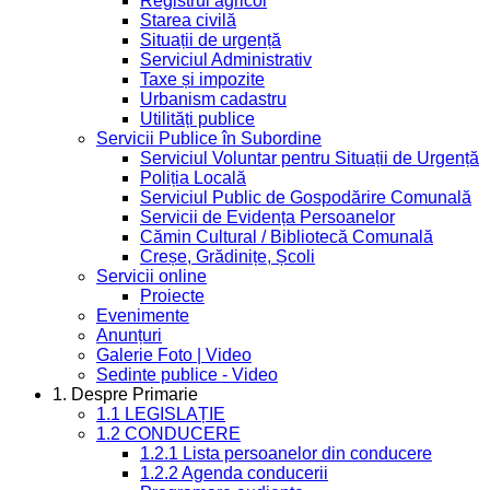
Registrul agricol
Starea civilă
Situații de urgență
Serviciul Administrativ
Taxe și impozite
Urbanism cadastru
Utilități publice
Servicii Publice în Subordine
Serviciul Voluntar pentru Situații de Urgență
Poliția Locală
Serviciul Public de Gospodărire Comunală
Servicii de Evidența Persoanelor
Cămin Cultural / Bibliotecă Comunală
Creșe, Grădinițe, Școli
Servicii online
Proiecte
Evenimente
Anunțuri
Galerie Foto | Video
Sedinte publice - Video
1. Despre Primarie
1.1 LEGISLAȚIE
1.2 CONDUCERE
1.2.1 Lista persoanelor din conducere
1.2.2 Agenda conducerii