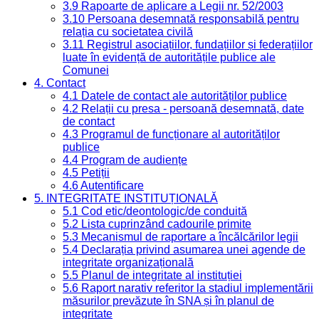
3.9 Rapoarte de aplicare a Legii nr. 52/2003
3.10 Persoana desemnată responsabilă pentru
relația cu societatea civilă
3.11 Registrul asociațiilor, fundațiilor și federațiilor
luate în evidență de autoritățile publice ale
Comunei
4. Contact
4.1 Datele de contact ale autorităților publice
4.2 Relații cu presa - persoană desemnată, date
de contact
4.3 Programul de funcționare al autorităților
publice
4.4 Program de audiențe
4.5 Petiții
4.6 Autentificare
5. INTEGRITATE INSTITUȚIONALĂ
5.1 Cod etic/deontologic/de conduită
5.2 Lista cuprinzând cadourile primite
5.3 Mecanismul de raportare a încălcărilor legii
5.4 Declarația privind asumarea unei agende de
integritate organizațională
5.5 Planul de integritate al instituției
5.6 Raport narativ referitor la stadiul implementării
măsurilor prevăzute în SNA și în planul de
integritate