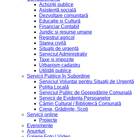
Achiziții publice
Asistență socială
Dezvoltare comunitară
Educație și Cultură
Financiar Contabil
Juridic si resurse umane
Registrul agricol
Starea civilă
Situații de urgență
Serviciul Administrativ
Taxe și impozite
Urbanism cadastru
Utilități publice
Servicii Publice în Subordine
Serviciul Voluntar pentru Situații de Urgență
Poliția Locală
Serviciul Public de Gospodărire Comunală
Servicii de Evidența Persoanelor
Cămin Cultural / Bibliotecă Comunală
Creșe, Grădinițe, Școli
Servicii online
Proiecte
Evenimente
Anunțuri
Galerie Foto | Video