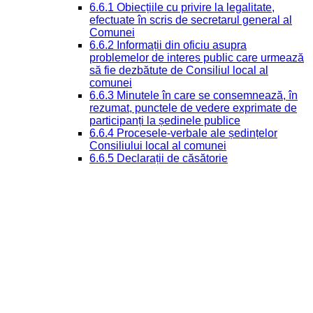
6.6.1 Obiecțiile cu privire la legalitate,
efectuate în scris de secretarul general al
Comunei
6.6.2 Informații din oficiu asupra
problemelor de interes public care urmează
să fie dezbătute de Consiliul local al
comunei
6.6.3 Minutele în care se consemnează, în
rezumat, punctele de vedere exprimate de
participanți la ședinele publice
6.6.4 Procesele-verbale ale ședințelor
Consiliului local al comunei
6.6.5 Declarații de căsătorie