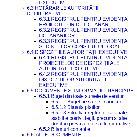
EXECUTIVE
6.3 HOTĂRÂRILE AUTORITĂȚII
DELIBERATIVE
6.3.1 REGISTRUL PENTRU EVIDENȚA
PROIECTELOR DE HOTĂRÂRI
6.3.2 REGISTRUL PENTRU EVIDENȚA
HOTĂRÂRILOR
6.3.3 REGISTRUL PENTRU EVIDENȚA
ȘEDINȚELOR CONSILIULUI LOCAL
6.4 DISPOZIȚIILE AUTORITĂȚII EXECUTIVE
6.4.1 REGISTRUL PENTRU EVIDENȚA
PROIECTELOR DE DISPOZIȚII ALE
AUTORITĂȚII EXECUTIVE
6.4.2 REGISTRUL PENTRU EVIDENȚA
DISPOZIȚIILOR AUTORITĂȚII
EXECUTIVE
6.5 DOCUMENTE ȘI INFORMAȚII FINANCIARE
6.5.1 Buget din toate sursele de venituri
6.5.1.1 Buget pe surse financiare
6.5.1.2 Situatia platilor
6.5.1.3 Situatia drepturilor salariale
stabilite potrivit legii, precum si alte
drepturi prevazute de acte normative
6.5.2 Bilanturi contabile
6.6. ALTE DOCUMENTE