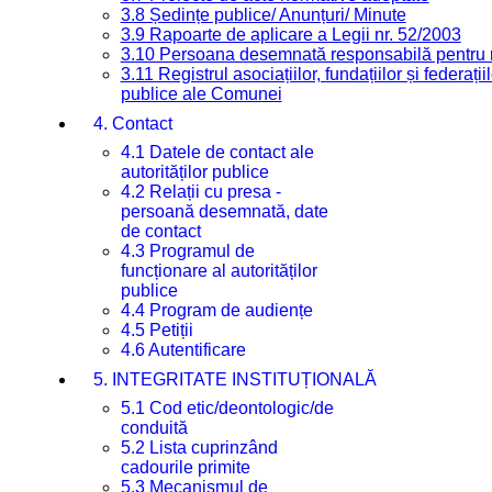
3.8 Ședințe publice/ Anunțuri/ Minute
3.9 Rapoarte de aplicare a Legii nr. 52/2003
3.10 Persoana desemnată responsabilă pentru re
3.11 Registrul asociațiilor, fundațiilor și federații
publice ale Comunei
4. Contact
4.1 Datele de contact ale
autorităților publice
4.2 Relații cu presa -
persoană desemnată, date
de contact
4.3 Programul de
funcționare al autorităților
publice
4.4 Program de audiențe
4.5 Petiții
4.6 Autentificare
5. INTEGRITATE INSTITUȚIONALĂ
5.1 Cod etic/deontologic/de
conduită
5.2 Lista cuprinzând
cadourile primite
5.3 Mecanismul de