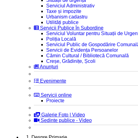
Situații de urgență
Serviciul Administrativ
Taxe și impozite
Urbanism cadastru
Utilități publice
Servicii Publice în Subordine
Serviciul Voluntar pentru Situații de Urgen
Poliția Locală
Serviciul Public de Gospodărire Comunal
Servicii de Evidența Persoanelor
Cămin Cultural / Bibliotecă Comunală
Creșe, Grădinițe, Școli
Anunțuri
Evenimente
Servicii online
Proiecte
Galerie Foto | Video
Sedinte publice - Video
1. Despre Primarie