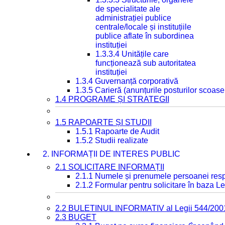
de specialitate ale
administrației publice
centrale/locale și instituțiile
publice aflate în subordinea
instituției
1.3.3.4 Unitățile care
funcționează sub autoritatea
instituției
1.3.4 Guvernanță corporativă
1.3.5 Carieră (anunțurile posturilor scoase
1.4 PROGRAME ȘI STRATEGII
1.5 RAPOARTE ȘI STUDII
1.5.1 Rapoarte de Audit
1.5.2 Studii realizate
2. INFORMAȚII DE INTERES PUBLIC
2.1 SOLICITARE INFORMAȚII
2.1.1 Numele și prenumele persoanei resp
2.1.2 Formular pentru solicitare în baza Le
2.2 BULETINUL INFORMATIV al Legii 544/200
2.3 BUGET