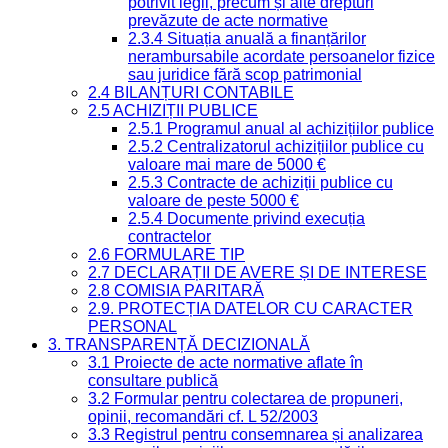
potrivit legii, precum și alte drepturi
prevăzute de acte normative
2.3.4 Situația anuală a finanțărilor
nerambursabile acordate persoanelor fizice
sau juridice fără scop patrimonial
2.4 BILANȚURI CONTABILE
2.5 ACHIZIȚII PUBLICE
2.5.1 Programul anual al achizițiilor publice
2.5.2 Centralizatorul achizițiilor publice cu
valoare mai mare de 5000 €
2.5.3 Contracte de achiziții publice cu
valoare de peste 5000 €
2.5.4 Documente privind execuția
contractelor
2.6 FORMULARE TIP
2.7 DECLARAȚII DE AVERE ȘI DE INTERESE
2.8 COMISIA PARITARĂ
2.9. PROTECȚIA DATELOR CU CARACTER
PERSONAL
3. TRANSPARENȚĂ DECIZIONALĂ
3.1 Proiecte de acte normative aflate în
consultare publică
3.2 Formular pentru colectarea de propuneri,
opinii, recomandări cf. L 52/2003
3.3 Registrul pentru consemnarea și analizarea