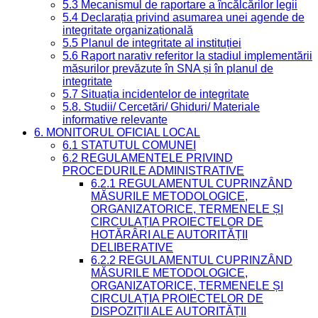
5.3 Mecanismul de raportare a încălcărilor legii
5.4 Declarația privind asumarea unei agende de
integritate organizațională
5.5 Planul de integritate al instituției
5.6 Raport narativ referitor la stadiul implementării
măsurilor prevăzute în SNA și în planul de
integritate
5.7 Situația incidentelor de integritate
5.8. Studii/ Cercetări/ Ghiduri/ Materiale
informative relevante
6. MONITORUL OFICIAL LOCAL
6.1 STATUTUL COMUNEI
6.2 REGULAMENTELE PRIVIND
PROCEDURILE ADMINISTRATIVE
6.2.1 REGULAMENTUL CUPRINZÂND
MĂSURILE METODOLOGICE,
ORGANIZATORICE, TERMENELE ȘI
CIRCULAȚIA PROIECTELOR DE
HOTĂRÂRI ALE AUTORITĂȚII
DELIBERATIVE
6.2.2 REGULAMENTUL CUPRINZÂND
MĂSURILE METODOLOGICE,
ORGANIZATORICE, TERMENELE ȘI
CIRCULAȚIA PROIECTELOR DE
DISPOZIȚII ALE AUTORITĂȚII