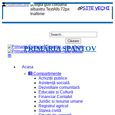
Autentificare
site vechi
PRIMĂRIA SPANŢOV
Acasa
Compartimente
Achiziții publice
Asistență socială
Dezvoltare comunitară
Educație și Cultură
Financiar Contabil
Juridic si resurse umane
Registrul agricol
Starea civilă