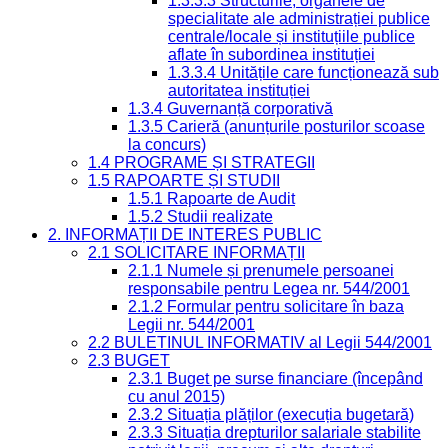
1.3.3.3 Structurile, organele de
specialitate ale administrației publice
centrale/locale și instituțiile publice
aflate în subordinea instituției
1.3.3.4 Unitățile care funcționează sub
autoritatea instituției
1.3.4 Guvernanță corporativă
1.3.5 Carieră (anunțurile posturilor scoase
la concurs)
1.4 PROGRAME ȘI STRATEGII
1.5 RAPOARTE ȘI STUDII
1.5.1 Rapoarte de Audit
1.5.2 Studii realizate
2. INFORMAȚII DE INTERES PUBLIC
2.1 SOLICITARE INFORMAȚII
2.1.1 Numele și prenumele persoanei
responsabile pentru Legea nr. 544/2001
2.1.2 Formular pentru solicitare în baza
Legii nr. 544/2001
2.2 BULETINUL INFORMATIV al Legii 544/2001
2.3 BUGET
2.3.1 Buget pe surse financiare (începând
cu anul 2015)
2.3.2 Situația plăților (execuția bugetară)
2.3.3 Situația drepturilor salariale stabilite