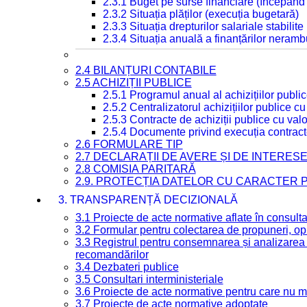
2.3.1 Buget pe surse financiare (începând
2.3.2 Situația plăților (execuția bugetară)
2.3.3 Situația drepturilor salariale stabilit
2.3.4 Situația anuală a finanțărilor neramb
2.4 BILANȚURI CONTABILE
2.5 ACHIZIȚII PUBLICE
2.5.1 Programul anual al achizițiilor publi
2.5.2 Centralizatorul achizițiilor publice 
2.5.3 Contracte de achiziții publice cu va
2.5.4 Documente privind execuția contract
2.6 FORMULARE TIP
2.7 DECLARAȚII DE AVERE ȘI DE INTERES
2.8 COMISIA PARITARĂ
2.9. PROTECȚIA DATELOR CU CARACTER
3. TRANSPARENȚĂ DECIZIONALĂ
3.1 Proiecte de acte normative aflate în consult
3.2 Formular pentru colectarea de propuneri, opi
3.3 Registrul pentru consemnarea și analizarea p
recomandărilor
3.4 Dezbateri publice
3.5 Consultari interministeriale
3.6 Proiecte de acte normative pentru care nu ma
3.7 Proiecte de acte normative adoptate