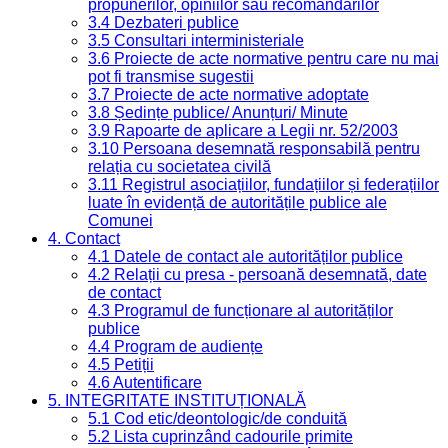
propunerilor, opiniilor sau recomandărilor
3.4 Dezbateri publice
3.5 Consultari interministeriale
3.6 Proiecte de acte normative pentru care nu mai
pot fi transmise sugestii
3.7 Proiecte de acte normative adoptate
3.8 Ședințe publice/ Anunțuri/ Minute
3.9 Rapoarte de aplicare a Legii nr. 52/2003
3.10 Persoana desemnată responsabilă pentru
relația cu societatea civilă
3.11 Registrul asociațiilor, fundațiilor și federațiilor
luate în evidență de autoritățile publice ale
Comunei
4. Contact
4.1 Datele de contact ale autorităților publice
4.2 Relații cu presa - persoană desemnată, date
de contact
4.3 Programul de funcționare al autorităților
publice
4.4 Program de audiențe
4.5 Petiții
4.6 Autentificare
5. INTEGRITATE INSTITUȚIONALĂ
5.1 Cod etic/deontologic/de conduită
5.2 Lista cuprinzând cadourile primite