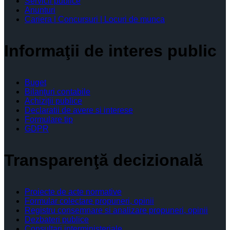
Servicii publice
Anunturi
Cariera | Concursuri | Locuri de munca
Informaţii de interes public
Buget
Bilanţuri contabile
Achiziţii publice
Declaratii de avere si interese
Formulare tip
GDPR
Transparenţă decizională
Proiecte de acte normative
Formular colectare propuneri, opinii
Registru consemnare si analizare propuneri, opinii
Dezbateri publice
Consultari interministeriale