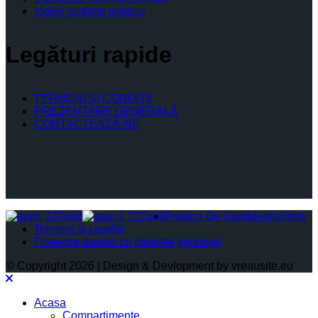
Video Şedinţe publice
Legături rapide
TERMENI ŞI CONDIŢII
PREZENTARE GENERALĂ
CONTACTEAZĂ-NE
Politica De Confidențialitate
Termeni și condiții
Protectia datelor cu caracter personal
© Copyright 2026 | Design & Devlopment by vreausite.eu
Acasa
Compartimente